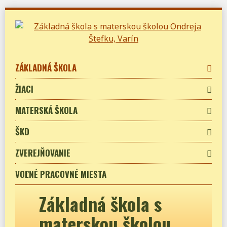
Skip
to
navigation
Skip
to
ZÁKLADNÁ ŠKOLA
content
ŽIACI
MATERSKÁ ŠKOLA
ŠKD
ZVEREJŇOVANIE
VOĽNÉ PRACOVNÉ MIESTA
Základná škola s
materskou školou