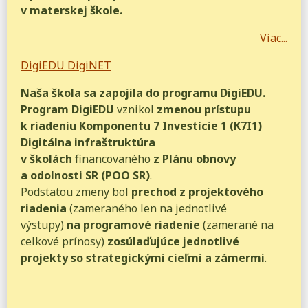
v materskej škole.
Viac...
DigiEDU DigiNET
Naša škola sa zapojila do programu DigiEDU.
Program DigiEDU
vznikol
zmenou prístupu
k riadeniu Komponentu 7 Investície 1 (K7I1)
Digitálna infraštruktúra
v školách
financovaného
z Plánu obnovy
a odolnosti SR (POO SR)
.
Podstatou zmeny bol
prechod z projektového
riadenia
(zameraného len na jednotlivé
výstupy)
na programové riadenie
(zamerané na
celkové prínosy)
zosúlaďujúce jednotlivé
projekty so strategickými cieľmi a zámermi
.