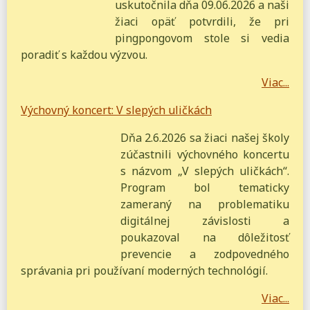
uskutočnila dňa 09.06.2026 a naši
žiaci opäť potvrdili, že pri
pingpongovom stole si vedia
poradiť s každou výzvou.
Viac...
Výchovný koncert: V slepých uličkách
Dňa 2.6.2026 sa žiaci našej školy
zúčastnili výchovného koncertu
s názvom „V slepých uličkách“.
Program bol tematicky
zameraný na problematiku
digitálnej závislosti a
poukazoval na dôležitosť
prevencie a zodpovedného
správania pri používaní moderných technológií.
Viac...