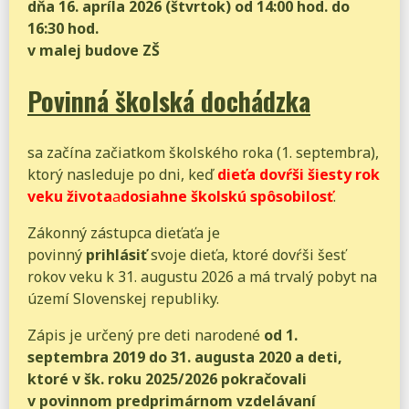
dňa
16. apríla 2026
(štvrtok)
od 14:00 hod. do
16:30 hod.
v malej budove ZŠ
Povinná školská dochádzka
sa začína začiatkom školského roka (1. septembra),
ktorý nasleduje po dni, keď
dieťa dovŕši šiesty rok
veku života
a
dosiahne školskú spôsobilosť
.
Zákonný zástupca dieťaťa je
povinný
prihlásiť
svoje dieťa, ktoré dovŕši šesť
rokov veku k 31. augustu 2026 a má trvalý pobyt na
území Slovenskej republiky.
Zápis je určený pre deti narodené
od 1.
septembra 2019
do
31. augusta 2020 a deti,
ktoré v šk. roku 2025/2026 pokračovali
v povinnom predprimárnom vzdelávaní