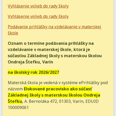
Vyhlásenie volieb do rady školy
Vyhlásenie volieb do rady školy
Podávanie prihlášky na vzdelávanie v materskej
škole
Oznam o termíne podávania prihlášky na
vzdelávanie v materskej škole, ktorá je
súčasťou Základnej školy s materskou školou
Ondreja Štefku, Varín
na školský rok 2026/2027
Materská škola je vedená v systéme ePrihlášky pod
názvom
Elokované pracovisko ako súčasť
Základnej školy s materskou školou Ondreja
Štefku
,
A. Bernoláka 472, 01303, Varín, EDUID
100009061