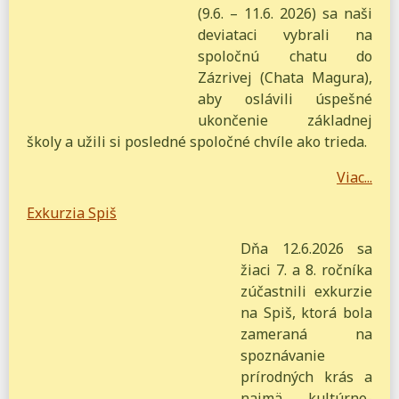
(9.6. – 11.6. 2026) sa naši
deviataci vybrali na
spoločnú chatu do
Zázrivej (Chata Magura),
aby oslávili úspešné
ukončenie základnej
školy a užili si posledné spoločné chvíle ako trieda.
Viac...
Exkurzia Spiš
Dňa 12.6.2026 sa
žiaci 7. a 8. ročníka
zúčastnili exkurzie
na Spiš, ktorá bola
zameraná na
spoznávanie
prírodných krás a
najmä kultúrno-